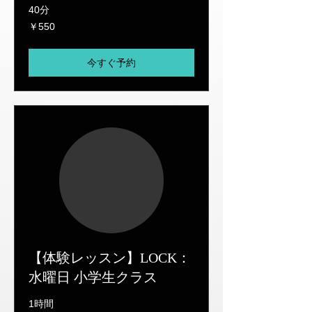
40分
550
￥550
円
今すぐ予約
【体験レッスン】LOCK：
水曜日 小学生クラス
1時間