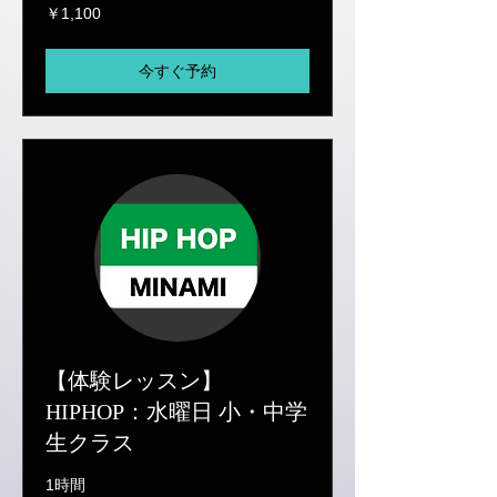
1,100
￥1,100
円
今すぐ予約
【体験レッスン】
HIPHOP：水曜日 小・中学
生クラス
1時間