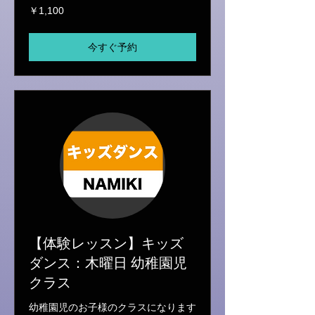
1,100
￥1,100
円
今すぐ予約
【体験レッスン】キッズ
ダンス：木曜日 幼稚園児
クラス
幼稚園児のお子様のクラスになります