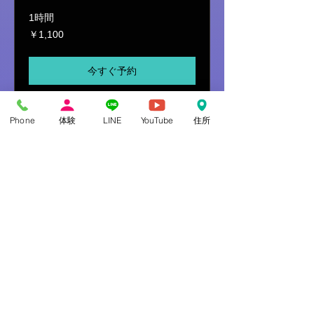
1時間
1,100
￥1,100
円
今すぐ予約
Phone
体験
LINE
YouTube
住所
【体験レッスン】ストリ
ートJAZZ：木曜日 小・中
学生クラス