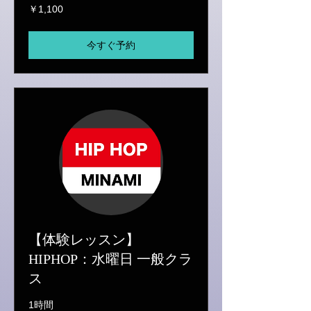
1,100
￥1,100
円
今すぐ予約
【体験レッスン】
HIPHOP：水曜日 一般クラ
ス
1時間