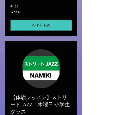
40分
550
￥550
円
今すぐ予約
【体験レッスン】ストリ
ートJAZZ：木曜日 小学生
クラス