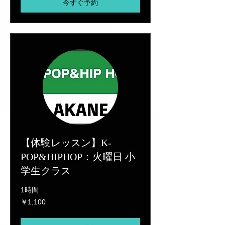
今すぐ予約
【体験レッスン】K-
POP&HIPHOP：火曜日 小
学生クラス
1時間
1,100
￥1,100
円